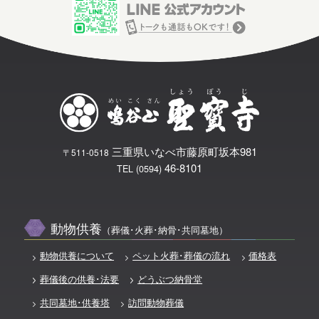
三重県いなべ市藤原町坂本981
〒511-0518
46-8101
TEL (0594)
動物供養
（葬儀･火葬･納骨･共同墓地）
動物供養について
ペット火葬･葬儀の流れ
価格表
葬儀後の供養･法要
どうぶつ納骨堂
共同墓地･供養塔
訪問動物葬儀