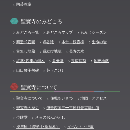
陶芸教室
聖寶寺のみどころ
みどころ一覧
みどころマップ
もみじシーズン
回遊式庭園
鳴谷滝
本堂・観音様
生命の岩
首無し地蔵
縁結び地蔵
長寿の水
紅葉･四季の樹木
弁天堂
玉広稲荷
池守地蔵
山口誓子句碑
苔（こけ）
聖寶寺について
聖寶寺について
住職あいさつ
地図・アクセス
聖宝寺の歴史
伊勢西国三十三所観音霊場札所
位牌堂
さるのおんがえし
授与所（御守り･祈願札）
イベント・行事