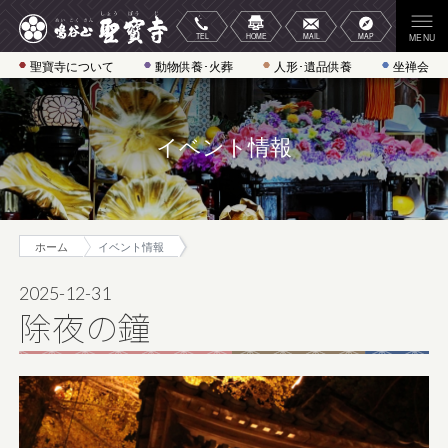
聖寶寺について
動物供養･火葬
人形･遺品供養
坐禅会
イベント情報
ホーム
イベント情報
2025-12-31
除夜の鐘