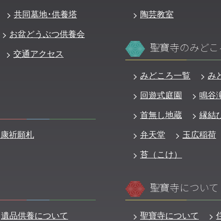
共同墓地･供養塔
陶芸教室
お盆どうぶつ供養会
聖寶寺のみどこ
交通アクセス
みどころ一覧
み
回遊式庭園
鳴谷
首無し地蔵
縁結
健康祈願札
弁天堂
玉広稲荷
苔（こけ）
聖寶寺について
遺品供養について
聖寶寺について