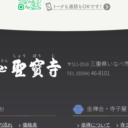
三重県いなべ市
〒511-0518
46-8101
TEL (0594)
坐禅会・寺子屋
地）
の流れ
価格表
坐禅について
寺