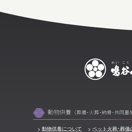
動物供養
（葬儀･火葬･納骨･共同墓
動物供養について
ペット火葬･葬儀