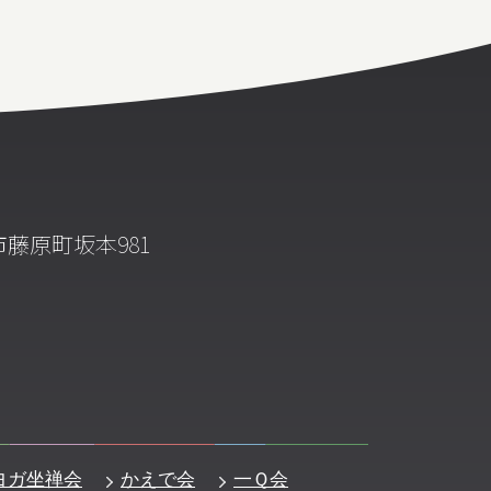
藤原町坂本981
ヨガ坐禅会
かえで会
一Ｑ会