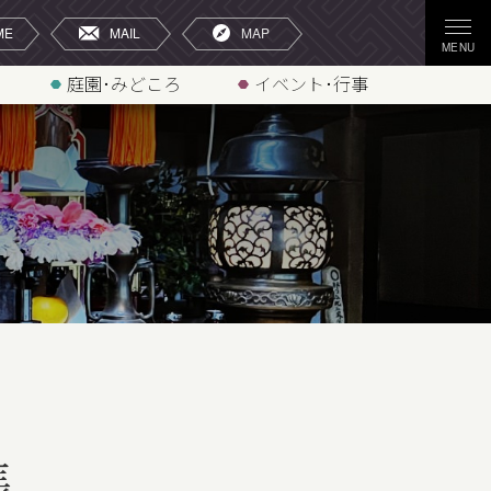
庭園･みどころ
イベント･行事
帳