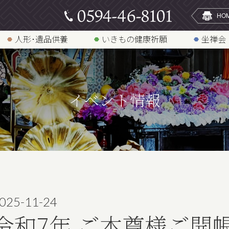
人形･遺品供養
いきもの健康祈願
坐禅会
イベント情報
025-11-24
令和7年 ご本尊様ご開