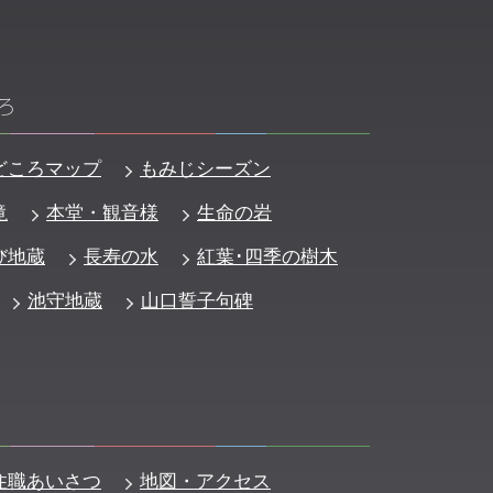
ろ
どころマップ
もみじシーズン
滝
本堂・観音様
生命の岩
び地蔵
長寿の水
紅葉･四季の樹木
池守地蔵
山口誓子句碑
住職あいさつ
地図・アクセス