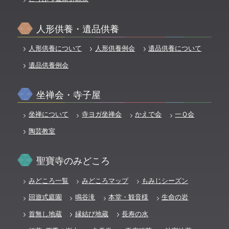
人形供養・遺品供養
人形供養について
人形供養例会
遺品供養について
遺品供養例会
坐禅会・寺子屋
坐禅について
寺ヨガ坐禅会
かえで会
一Ｑ会
陶芸教室
聖寶寺のみどころ
みどころ一覧
みどころマップ
もみじシーズン
回遊式庭園
鳴谷滝
本堂・観音様
生命の岩
首無し地蔵
縁結び地蔵
長寿の水