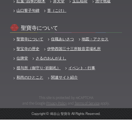
紅葉･四季の樹木
弁天堂
玉広稲荷
池守地蔵
山口誓子句碑
苔（こけ）
聖寶寺について
聖寶寺について
住職あいさつ
地図・アクセス
聖宝寺の歴史
伊勢西国三十三所観音霊場札所
位牌堂
さるのおんがえし
授与所（御守り･祈願札）
イベント・行事
和尚のひとこと
関連サイト紹介
This site is protected by reCAPTCHA
and the Google
Privacy Policy
and
Terms of Service
apply.
©️
Copyright
鳴谷山 聖寶寺 All Rights Reserved.