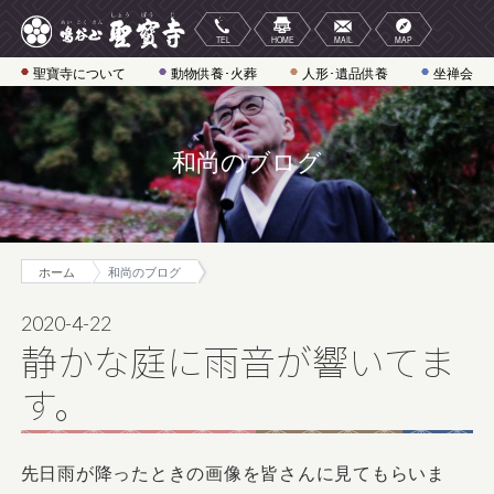
聖寶寺について
動物供養･火葬
人形･遺品供養
坐禅会
和尚のブログ
ホーム
和尚のブログ
2020-4-22
静かな庭に雨音が響いてま
す。
先日雨が降ったときの画像を皆さんに見てもらいま