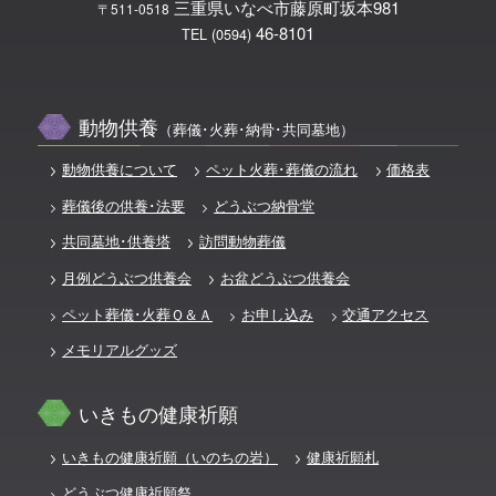
三重県いなべ市藤原町坂本981
〒511-0518
46-8101
TEL (0594)
動物供養
（葬儀･火葬･納骨･共同墓地）
動物供養について
ペット火葬･葬儀の流れ
価格表
葬儀後の供養･法要
どうぶつ納骨堂
共同墓地･供養塔
訪問動物葬儀
月例どうぶつ供養会
お盆どうぶつ供養会
ペット葬儀･火葬Ｑ＆Ａ
お申し込み
交通アクセス
メモリアルグッズ
いきもの健康祈願
いきもの健康祈願（いのちの岩）
健康祈願札
どうぶつ健康祈願祭