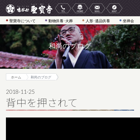
聖寶寺について
動物供養･火葬
人形･遺品供養
坐禅会
和尚のブログ
ホーム
和尚のブログ
2018-11-25
背中を押されて