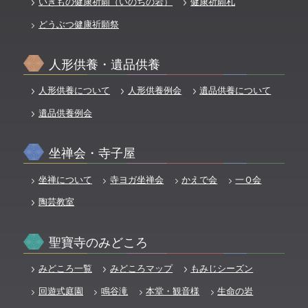
いきもの健康祈願（いのちの岩）
健康祈願札
どうぶつ健康祈願祭
人形供養・遺品供養
人形供養について
人形供養例会
遺品供養について
遺品供養例会
坐禅会・寺子屋
坐禅について
寺ヨガ坐禅会
かえで会
一Ｑ会
陶芸教室
聖寶寺のみどころ
みどころ一覧
みどころマップ
もみじシーズン
回遊式庭園
鳴谷滝
本堂・観音様
生命の岩