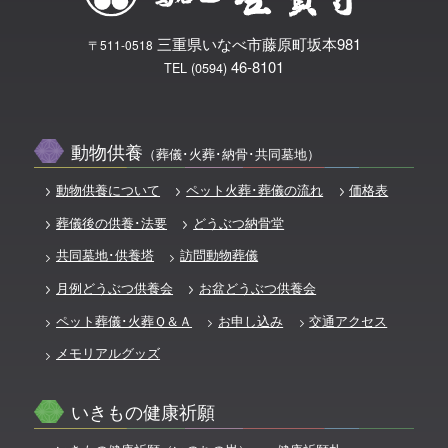
三重県いなべ市藤原町坂本981
〒511-0518
46-8101
TEL (0594)
動物供養
（葬儀･火葬･納骨･共同墓地）
動物供養について
ペット火葬･葬儀の流れ
価格表
葬儀後の供養･法要
どうぶつ納骨堂
共同墓地･供養塔
訪問動物葬儀
月例どうぶつ供養会
お盆どうぶつ供養会
ペット葬儀･火葬Ｑ＆Ａ
お申し込み
交通アクセス
メモリアルグッズ
いきもの健康祈願