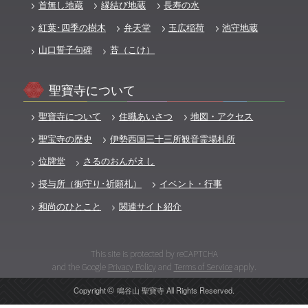
首無し地蔵
縁結び地蔵
長寿の水
紅葉･四季の樹木
弁天堂
玉広稲荷
池守地蔵
山口誓子句碑
苔（こけ）
聖寶寺について
聖寶寺について
住職あいさつ
地図・アクセス
聖宝寺の歴史
伊勢西国三十三所観音霊場札所
位牌堂
さるのおんがえし
授与所（御守り･祈願札）
イベント・行事
和尚のひとこと
関連サイト紹介
This site is protected by reCAPTCHA
and the Google
Privacy Policy
and
Terms of Service
apply.
©️
Copyright
鳴谷山 聖寶寺 All Rights Reserved.