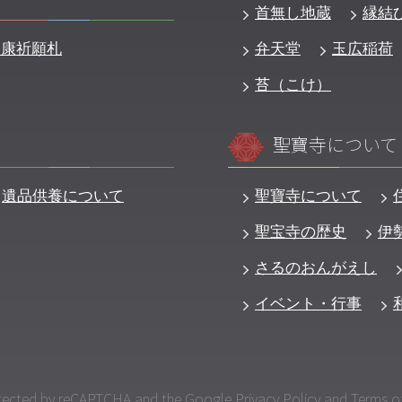
首無し地蔵
縁結
健康祈願札
弁天堂
玉広稲荷
苔（こけ）
聖寶寺について
遺品供養について
聖寶寺について
聖宝寺の歴史
伊
さるのおんがえし
イベント・行事
rotected by reCAPTCHA
and the Google
Privacy Policy
and
Terms of