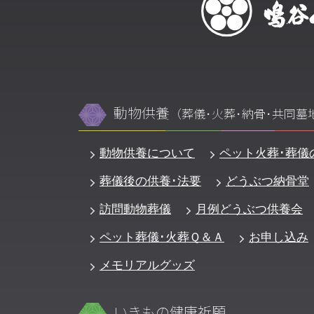
動物供養
（葬儀･火葬･納骨･共同墓
動物供養について
ペット火葬･葬儀
葬儀後の供養･法要
どうぶつ納骨堂
訪問動物葬儀
月例どうぶつ供養会
ペット葬儀･火葬Ｑ＆Ａ
お申し込み
メモリアルグッズ
いきもの健康祈願