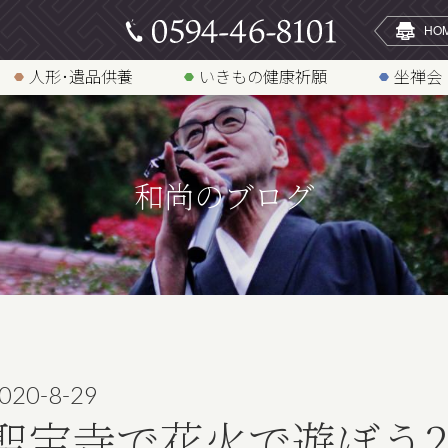
人形･遺品供養
いきもの健康祈願
坐禅会
和尚のブログ
020-8-29
聖宝寺で花火で遊ぼう2