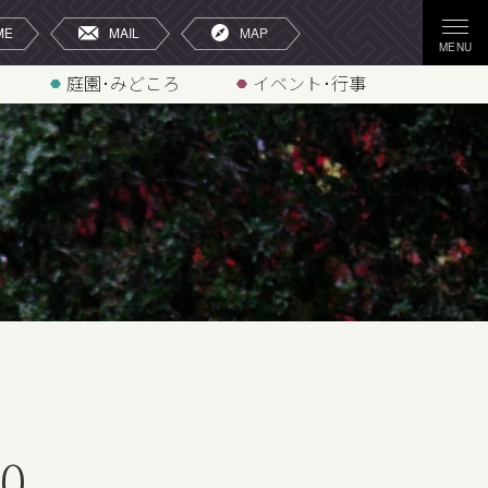
庭園･みどころ
イベント･行事
0