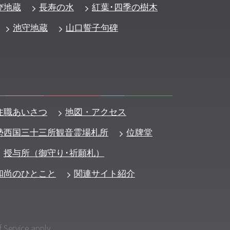
び地蔵
長寿の水
紅葉･四季の樹木
池守地蔵
山口誓子句碑
住職あいさつ
地図・アクセス
勢西国三十三所観音霊場札所
位牌堂
授与所（御守り･祈願札）
和尚のひとこと
関連サイト紹介
 Service
apply.