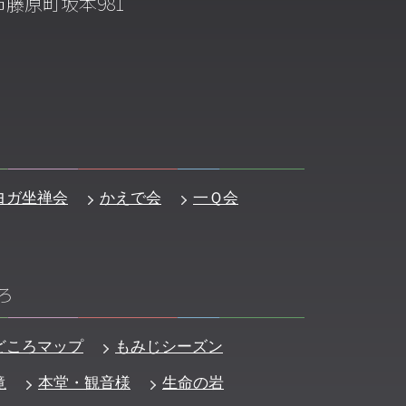
藤原町坂本981
ヨガ坐禅会
かえで会
一Ｑ会
ろ
どころマップ
もみじシーズン
滝
本堂・観音様
生命の岩