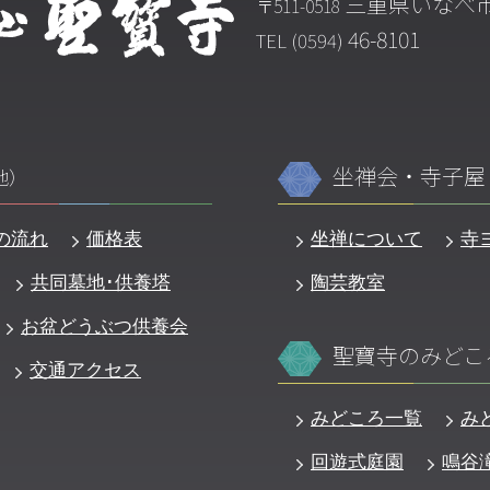
三重県いなべ市
〒511-0518
46-8101
TEL (0594)
坐禅会・寺子屋
地）
の流れ
価格表
坐禅について
寺
共同墓地･供養塔
陶芸教室
お盆どうぶつ供養会
聖寶寺のみどこ
交通アクセス
みどころ一覧
み
回遊式庭園
鳴谷