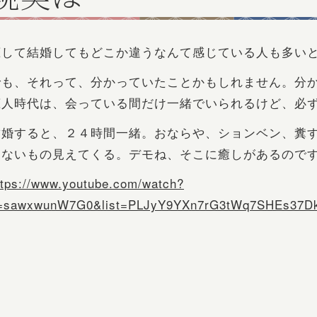
恋して結婚してもどこか違うなんて感じている人も多い
でも、それって、分かっていたことかもしれません。分
恋人時代は、会っている間だけ一緒でいられるけど、必
結婚すると、２４時間一緒。おならや、ションベン、糞
くないもの見えてくる。デモね、そこに癒しがあるので
ttps://www.youtube.com/watch?
=sawxwunW7G0&list=PLJyY9YXn7rG3tWq7SHEs37D