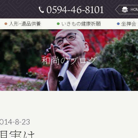
人形･遺品供養
いきもの健康祈願
坐禅会
和尚のブログ
014-8-23
現実は