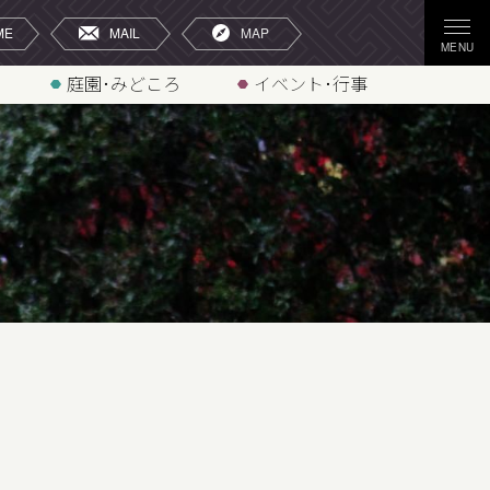
庭園･みどころ
イベント･行事