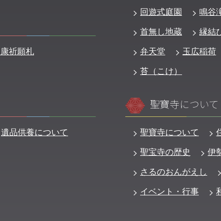
回遊式庭園
鳴谷
首無し地蔵
縁結
健康祈願札
弁天堂
玉広稲荷
苔（こけ）
聖寶寺について
遺品供養について
聖寶寺について
聖宝寺の歴史
伊
さるのおんがえし
イベント・行事