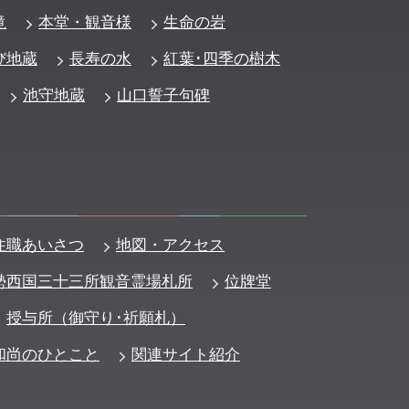
滝
本堂・観音様
生命の岩
び地蔵
長寿の水
紅葉･四季の樹木
池守地蔵
山口誓子句碑
住職あいさつ
地図・アクセス
勢西国三十三所観音霊場札所
位牌堂
授与所（御守り･祈願札）
和尚のひとこと
関連サイト紹介