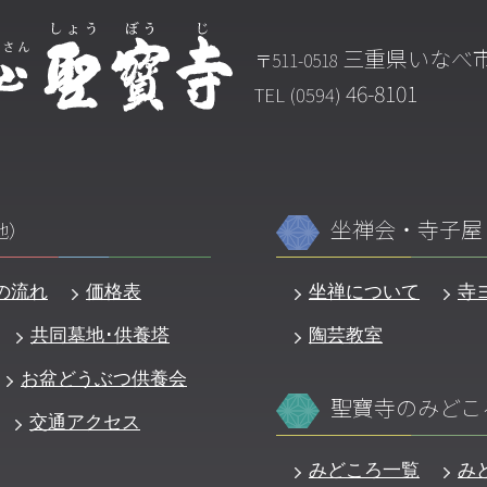
三重県いなべ市
〒511-0518
46-8101
TEL (0594)
坐禅会・寺子屋
地）
の流れ
価格表
坐禅について
寺
共同墓地･供養塔
陶芸教室
お盆どうぶつ供養会
聖寶寺のみどこ
交通アクセス
みどころ一覧
み