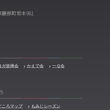
藤原町坂本981
ヨガ坐禅会
かえで会
一Ｑ会
ろ
どころマップ
もみじシーズン