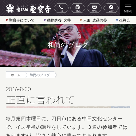
聖寶寺について
動物供養･火葬
人形･遺品供養
坐禅会
和尚のブログ
ホーム
和尚のブログ
2016-8-30
正直に言われて
毎月第四木曜日に、四日市にある中日文化センター
で、イス坐禅の講座をしています。３名の参加者では
ありますが、皆さん熱心に座っておられます。