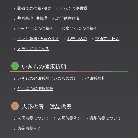
葬儀後の供養･法要
どうぶつ納骨堂
共同墓地･供養塔
訪問動物葬儀
月例どうぶつ供養会
お盆どうぶつ供養会
ペット葬儀･火葬Ｑ＆Ａ
お申し込み
交通アクセス
メモリアルグッズ
いきもの健康祈願
いきもの健康祈願（いのちの岩）
健康祈願札
どうぶつ健康祈願祭
人形供養・遺品供養
人形供養について
人形供養例会
遺品供養について
遺品供養例会