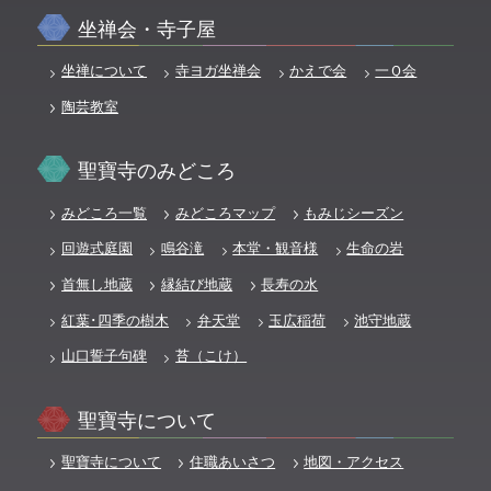
坐禅会・寺子屋
坐禅について
寺ヨガ坐禅会
かえで会
一Ｑ会
陶芸教室
聖寶寺のみどころ
みどころ一覧
みどころマップ
もみじシーズン
回遊式庭園
鳴谷滝
本堂・観音様
生命の岩
首無し地蔵
縁結び地蔵
長寿の水
紅葉･四季の樹木
弁天堂
玉広稲荷
池守地蔵
山口誓子句碑
苔（こけ）
聖寶寺について
聖寶寺について
住職あいさつ
地図・アクセス