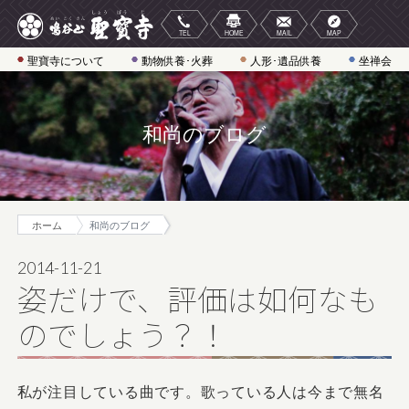
聖寶寺について
動物供養･火葬
人形･遺品供養
坐禅会
和尚のブログ
ホーム
和尚のブログ
2014-11-21
姿だけで、評価は如何なも
のでしょう？！
私が注目している曲です。歌っている人は今まで無名