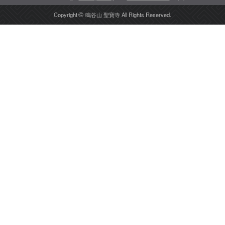
©️
Copyright
鳴谷山 聖寶寺 All Rights Reserved.