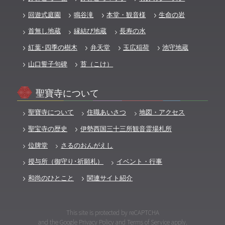
回遊式庭園
鳴谷滝
本堂・観音様
生命の岩
首無し地蔵
縁結び地蔵
長寿の水
紅葉･四季の樹木
弁天堂
玉広稲荷
池守地蔵
山口誓子句碑
苔（こけ）
聖寶寺について
聖寶寺について
住職あいさつ
地図・アクセス
聖宝寺の歴史
伊勢西国三十三所観音霊場札所
位牌堂
さるのおんがえし
授与所（御守り･祈願札）
イベント・行事
和尚のひとこと
関連サイト紹介
This site is protected by reCAPTCHA
and the Google
Privacy Policy
and
Terms of Service
apply.