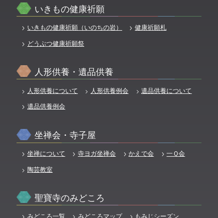
いきもの健康祈願
いきもの健康祈願（いのちの岩）
健康祈願札
どうぶつ健康祈願祭
人形供養・遺品供養
人形供養について
人形供養例会
遺品供養について
遺品供養例会
坐禅会・寺子屋
坐禅について
寺ヨガ坐禅会
かえで会
一Ｑ会
陶芸教室
聖寶寺のみどころ
みどころ一覧
みどころマップ
もみじシーズン