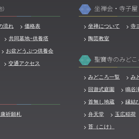
坐禅会・寺子屋
地）
の流れ
価格表
坐禅について
寺
共同墓地･供養塔
陶芸教室
お盆どうぶつ供養会
聖寶寺のみどこ
交通アクセス
みどころ一覧
み
回遊式庭園
鳴谷
首無し地蔵
縁結
健康祈願札
弁天堂
玉広稲荷
苔（こけ）