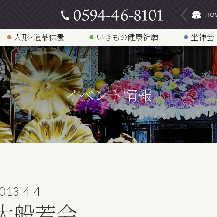
人形･遺品供養
いきもの健康祈願
坐禅会
イベント情報
013-4-4
大般若会