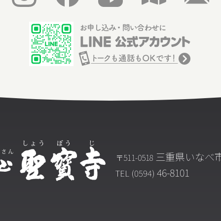
三重県いなべ市
〒511-0518
46-8101
TEL (0594)