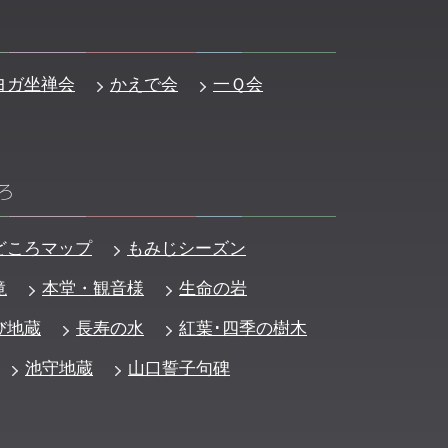
ヨガ坐禅会
かえで会
一Ｑ会
ろ
どころマップ
もみじシーズン
滝
本堂・観音様
生命の岩
び地蔵
長寿の水
紅葉･四季の樹木
池守地蔵
山口誓子句碑