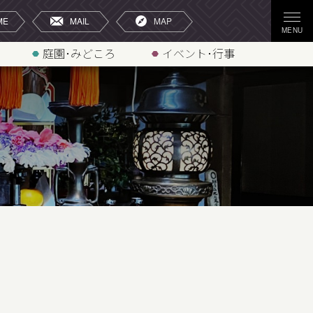
庭園･みどころ
イベント･行事