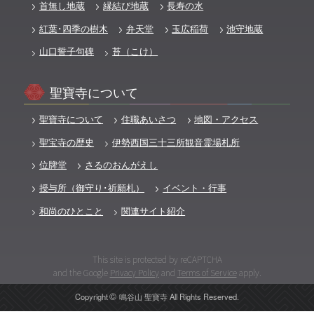
首無し地蔵
縁結び地蔵
長寿の水
紅葉･四季の樹木
弁天堂
玉広稲荷
池守地蔵
山口誓子句碑
苔（こけ）
聖寶寺について
聖寶寺について
住職あいさつ
地図・アクセス
聖宝寺の歴史
伊勢西国三十三所観音霊場札所
位牌堂
さるのおんがえし
授与所（御守り･祈願札）
イベント・行事
和尚のひとこと
関連サイト紹介
This site is protected by reCAPTCHA
and the Google
Privacy Policy
and
Terms of Service
apply.
©️
Copyright
鳴谷山 聖寶寺 All Rights Reserved.