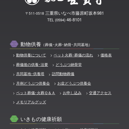
三重県いなべ市藤原町坂本981
〒511-0518
46-8101
TEL (0594)
動物供養
（葬儀･火葬･納骨･共同墓地）
動物供養について
ペット火葬･葬儀の流れ
価格表
葬儀後の供養･法要
どうぶつ納骨堂
共同墓地･供養塔
訪問動物葬儀
月例どうぶつ供養会
お盆どうぶつ供養会
ペット葬儀･火葬Ｑ＆Ａ
お申し込み
交通アクセス
メモリアルグッズ
いきもの健康祈願