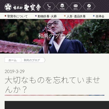
聖寶寺について
動物供養･火葬
人形･遺品供養
坐禅会
和尚のブログ
ホーム
和尚のブログ
2019-3-29
大切なものを忘れていませ
んか？