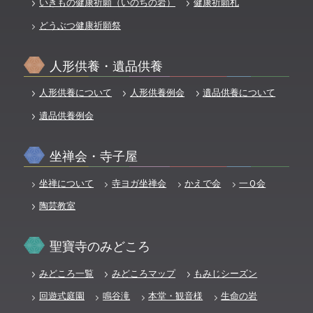
いきもの健康祈願（いのちの岩）
健康祈願札
どうぶつ健康祈願祭
人形供養・遺品供養
人形供養について
人形供養例会
遺品供養について
遺品供養例会
坐禅会・寺子屋
坐禅について
寺ヨガ坐禅会
かえで会
一Ｑ会
陶芸教室
聖寶寺のみどころ
みどころ一覧
みどころマップ
もみじシーズン
回遊式庭園
鳴谷滝
本堂・観音様
生命の岩