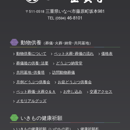
三重県いなべ市藤原町坂本981
〒511-0518
46-8101
TEL (0594)
動物供養
（葬儀･火葬･納骨･共同墓地）
動物供養について
ペット火葬･葬儀の流れ
価格表
葬儀後の供養･法要
どうぶつ納骨堂
共同墓地･供養塔
訪問動物葬儀
月例どうぶつ供養会
お盆どうぶつ供養会
ペット葬儀･火葬Ｑ＆Ａ
お申し込み
交通アクセス
メモリアルグッズ
いきもの健康祈願
いきもの健康祈願（いのちの岩）
健康祈願札