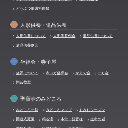
どうぶつ健康祈願祭
人形供養・遺品供養
人形供養について
人形供養例会
遺品供養について
遺品供養例会
坐禅会・寺子屋
坐禅について
寺ヨガ坐禅会
かえで会
一Ｑ会
陶芸教室
聖寶寺のみどころ
みどころ一覧
みどころマップ
もみじシーズン
回遊式庭園
鳴谷滝
本堂・観音様
生命の岩