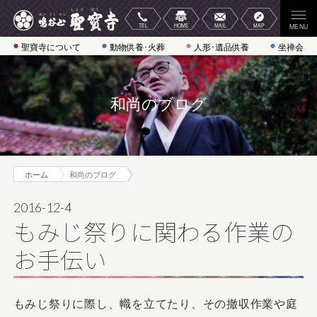
聖寶寺について
動物供養･火葬
人形･遺品供養
坐禅会
和尚のブログ
ホーム
和尚のブログ
2016-12-4
もみじ祭りに関わる作業の
お手伝い
もみじ祭りに際し、幟を立てたり、その撤収作業や庭