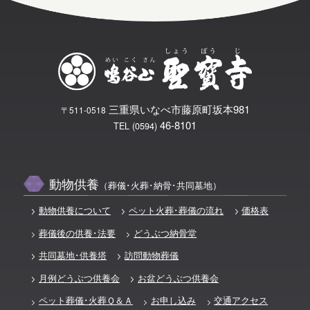
三重県いなべ市藤原町坂本981
〒511-0518
46-8101
TEL (0594)
動物供養
（葬儀･火葬･納骨･共同墓地）
動物供養について
ペット火葬･葬儀の流れ
価格表
葬儀後の供養･法要
どうぶつ納骨堂
共同墓地･供養塔
訪問動物葬儀
月例どうぶつ供養会
お盆どうぶつ供養会
ペット葬儀･火葬Ｑ＆Ａ
お申し込み
交通アクセス