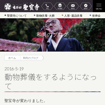
聖寶寺について
動物供養･火葬
人形･遺品供養
坐禅会
和尚のブログ
ホーム
和尚のブログ
2016-5-19
動物葬儀をするようになっ
て
聖宝寺が変わりました。