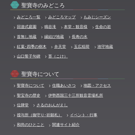
聖寶寺のみどころ
みどころ一覧
みどころマップ
もみじシーズン
回遊式庭園
鳴谷滝
本堂・観音様
生命の岩
首無し地蔵
縁結び地蔵
長寿の水
紅葉･四季の樹木
弁天堂
玉広稲荷
池守地蔵
山口誓子句碑
苔（こけ）
聖寶寺について
聖寶寺について
住職あいさつ
地図・アクセス
聖宝寺の歴史
伊勢西国三十三所観音霊場札所
位牌堂
さるのおんがえし
授与所（御守り･祈願札）
イベント・行事
和尚のひとこと
関連サイト紹介