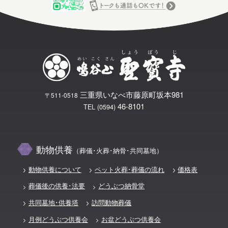
三重県いなべ市藤原町坂本981
〒511-0518
46-8101
TEL (0594)
動物供養
（葬儀･火葬･納骨･共同墓地）
動物供養について
ペット火葬･葬儀の流れ
価格表
葬儀後の供養･法要
どうぶつ納骨堂
共同墓地･供養塔
訪問動物葬儀
月例どうぶつ供養会
お盆どうぶつ供養会