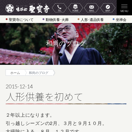
聖寶寺について
動物供養･火葬
人形･遺品供養
坐禅会
和尚のブログ
ホーム
和尚のブログ
2015-12-14
人形供養を初めて
２年以上になります。
引っ越しシーズンの2月、３月と９月１０月。
大掃除に入る、８月、１２月です。