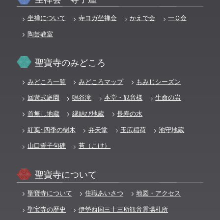
坐禅について
寺ヨガ坐禅会
かえで会
一Ｑ会
陶芸教室
聖寶寺のみどころ
みどころ一覧
みどころマップ
もみじシーズン
回遊式庭園
鳴谷滝
本堂・観音様
生命の岩
首無し地蔵
縁結び地蔵
長寿の水
紅葉･四季の樹木
弁天堂
玉広稲荷
池守地蔵
山口誓子句碑
苔（こけ）
聖寶寺について
聖寶寺について
住職あいさつ
地図・アクセス
聖宝寺の歴史
伊勢西国三十三所観音霊場札所