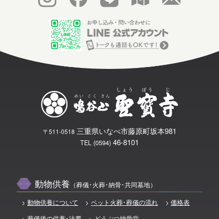
三重県いなべ市藤原町坂本981
〒511-0518
46-8101
TEL (0594)
動物供養
（葬儀･火葬･納骨･共同墓地）
動物供養について
ペット火葬･葬儀の流れ
価格表
葬儀後の供養･法要
どうぶつ納骨堂