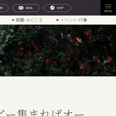
庭園･みどころ
イベント･行事
どー集まればオー