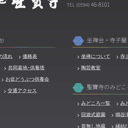
46-8101
TEL (0594)
坐禅会・寺子屋
地）
の流れ
価格表
坐禅について
寺
共同墓地･供養塔
陶芸教室
お盆どうぶつ供養会
聖寶寺のみどこ
交通アクセス
みどころ一覧
み
回遊式庭園
鳴谷
首無し地蔵
縁結