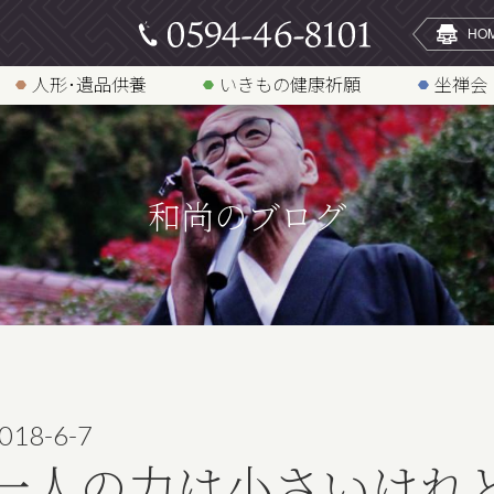
人形･遺品供養
いきもの健康祈願
坐禅会
和尚のブログ
018-6-7
一人の力は小さいけれ