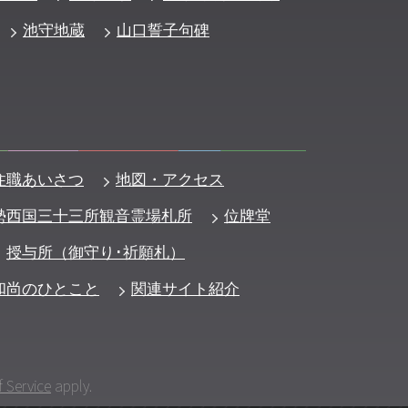
池守地蔵
山口誓子句碑
住職あいさつ
地図・アクセス
勢西国三十三所観音霊場札所
位牌堂
授与所（御守り･祈願札）
和尚のひとこと
関連サイト紹介
 Service
apply.