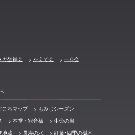
ヨガ坐禅会
かえで会
一Ｑ会
ろ
どころマップ
もみじシーズン
滝
本堂・観音様
生命の岩
び地蔵
長寿の水
紅葉･四季の樹木