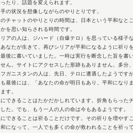
かったり、話題を変えられます。
相手の状況を想像しながらのやりとりです。
このチャットのやりとりの時間は、日本という平和なと
るかを思い知らされる時間です。
シリアの人は、ジハード（自爆テロ）を思っている様子
「あなたが生きて、再びシリアが平和になるように祈り
の最後に書いていました。一時は実行を断念した旨を書
ません。サイトにアクセスした形跡もありません。多分
アフガニスタンの人は、先日、テロに遭遇したようです
にも最後には、「あなたの命が明日もあり、平和になり
います。
私にできることはたかだかしれています。折角もらった
でした。でも、もう一人の人の命は今もあるようです。
私にできることは祈ることだけです。その祈りを増やす
平和になって、一人でも多くの命が救われることを祈っ