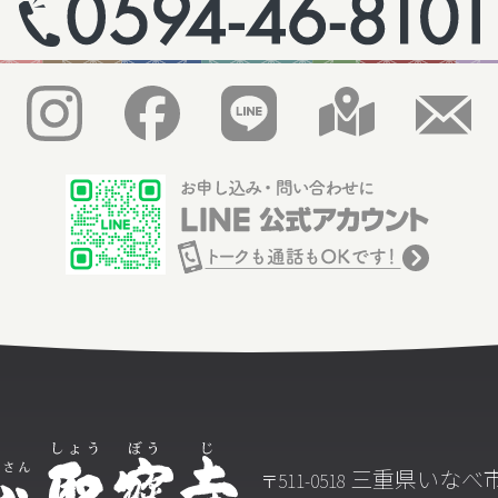
三重県いなべ市
〒511-0518