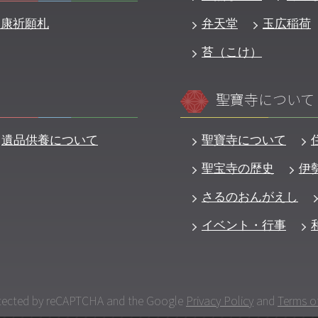
健康祈願札
弁天堂
玉広稲荷
苔（こけ）
聖寶寺について
遺品供養について
聖寶寺について
聖宝寺の歴史
伊
さるのおんがえし
イベント・行事
rotected by reCAPTCHA
and the Google
Privacy Policy
and
Terms of