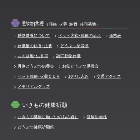
動物供養
（葬儀･火葬･納骨･共同墓地）
動物供養について
ペット火葬･葬儀の流れ
価格表
葬儀後の供養･法要
どうぶつ納骨堂
共同墓地･供養塔
訪問動物葬儀
月例どうぶつ供養会
お盆どうぶつ供養会
ペット葬儀･火葬Ｑ＆Ａ
お申し込み
交通アクセス
メモリアルグッズ
いきもの健康祈願
いきもの健康祈願（いのちの岩）
健康祈願札
どうぶつ健康祈願祭