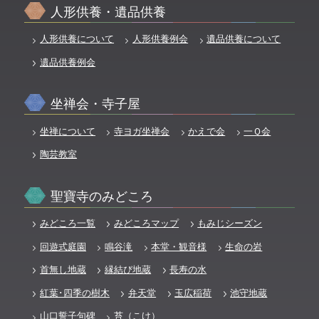
人形供養・遺品供養
人形供養について
人形供養例会
遺品供養について
遺品供養例会
坐禅会・寺子屋
坐禅について
寺ヨガ坐禅会
かえで会
一Ｑ会
陶芸教室
聖寶寺のみどころ
みどころ一覧
みどころマップ
もみじシーズン
回遊式庭園
鳴谷滝
本堂・観音様
生命の岩
首無し地蔵
縁結び地蔵
長寿の水
紅葉･四季の樹木
弁天堂
玉広稲荷
池守地蔵
山口誓子句碑
苔（こけ）