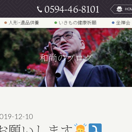
人形･遺品供養
いきもの健康祈願
坐禅会
和尚のブログ
019-12-10
お願いします