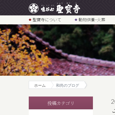
聖寶寺について
動物供養･火葬
ホーム
和尚のブログ
2
投稿カテゴリ