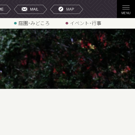
庭園･みどころ
イベント･行事