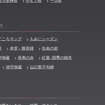
ヨガ坐禅会
かえで会
一Ｑ会
ろ
どころマップ
もみじシーズン
滝
本堂・観音様
生命の岩
び地蔵
長寿の水
紅葉･四季の樹木
池守地蔵
山口誓子句碑