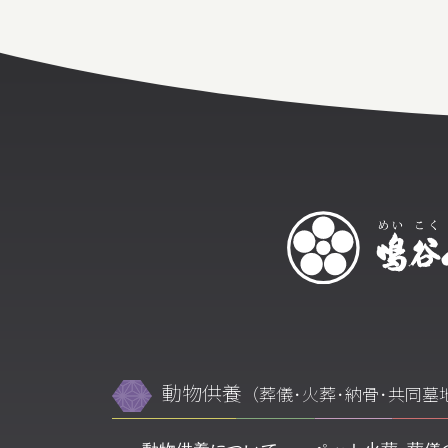
動物供養
（葬儀･火葬･納骨･共同墓