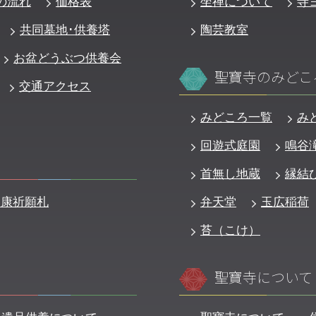
の流れ
価格表
坐禅について
寺
共同墓地･供養塔
陶芸教室
お盆どうぶつ供養会
聖寶寺のみどこ
交通アクセス
みどころ一覧
み
回遊式庭園
鳴谷
首無し地蔵
縁結
健康祈願札
弁天堂
玉広稲荷
苔（こけ）
聖寶寺について