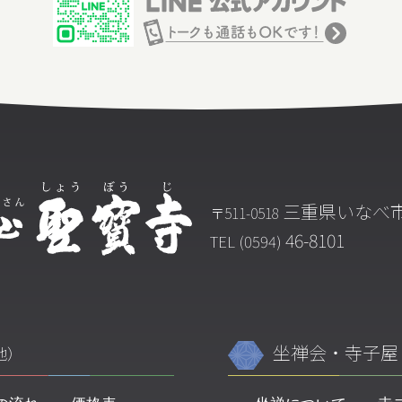
三重県いなべ市
〒511-0518
46-8101
TEL (0594)
坐禅会・寺子屋
地）