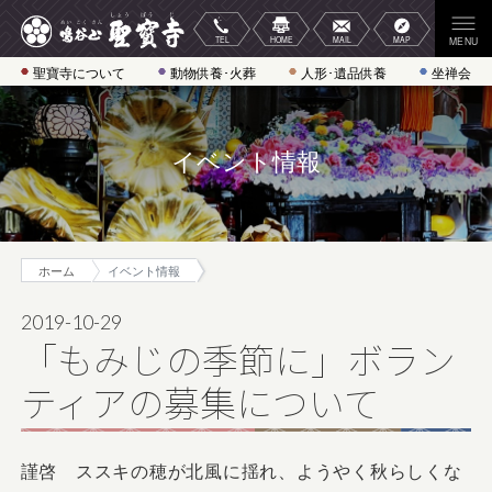
聖寶寺について
動物供養･火葬
人形･遺品供養
坐禅会
イベント情報
ホーム
イベント情報
2019-10-29
「もみじの季節に」ボラン
ティアの募集について
謹啓 ススキの穂が北風に揺れ、ようやく秋らしくな