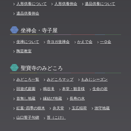
人形供養について
人形供養例会
遺品供養について
遺品供養例会
坐禅会・寺子屋
坐禅について
寺ヨガ坐禅会
かえで会
一Ｑ会
陶芸教室
聖寶寺のみどころ
みどころ一覧
みどころマップ
もみじシーズン
回遊式庭園
鳴谷滝
本堂・観音様
生命の岩
首無し地蔵
縁結び地蔵
長寿の水
紅葉･四季の樹木
弁天堂
玉広稲荷
池守地蔵
山口誓子句碑
苔（こけ）