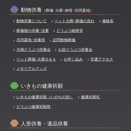
動物供養
（葬儀･火葬･納骨･共同墓地）
動物供養について
ペット火葬･葬儀の流れ
価格表
葬儀後の供養･法要
どうぶつ納骨堂
共同墓地･供養塔
訪問動物葬儀
月例どうぶつ供養会
お盆どうぶつ供養会
ペット葬儀･火葬Ｑ＆Ａ
お申し込み
交通アクセス
メモリアルグッズ
いきもの健康祈願
いきもの健康祈願（いのちの岩）
健康祈願札
どうぶつ健康祈願祭
人形供養・遺品供養